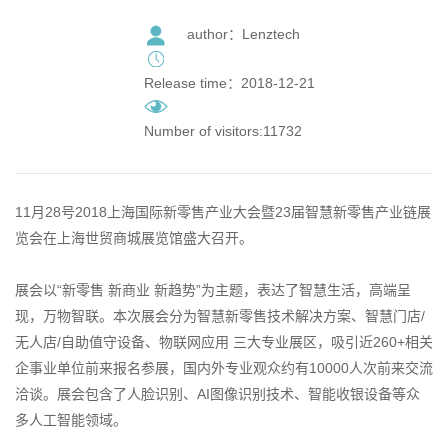
author：Lenztech
Release time：2018-12-21
Number of visitors:11732
11
月
28
号2018
上海国际新零售产业大会暨
23
届智慧新零售产业链展
览会在上海世贸商城展览馆盛大召开。
展会以
“
新零售 新商业 新趋势
”
为主题，表达了智慧生活，高端呈
现，万物智联。本次展会分为智慧新零售技术解决方案、智慧门店
/
无人店
/
自助值守设备、物联网应用 三大专业展区，吸引近
260+
相关
企事业单位前来报名参展，国内外专业观众约有
10000
人次前来交流
洽谈。展会包含了人脸识别、
AI
图像识别技术、智能收银设备等众
多人工智能领域。