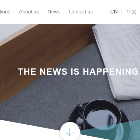
tions
About us
News
Contact us
CN
中文