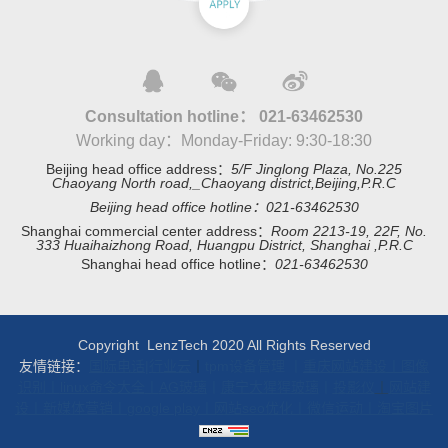
Consultation hotline：
021-63462530
Working day：Monday-Friday: 9:30-18:30
Beijing head office address：
5/F Jinglong Plaza, No.225
Chaoyang North road,_Chaoyang district,Beijing,P.R.C
Beijing head office hotline：
021-63462530
Shanghai commercial center address：
Room 2213-19, 22F, No.
333 Huaihaizhong Road, Huangpu District, Shanghai ,P.R.C
Shanghai head office hotline：
021-63462530
Copyright LenzTech 2020 All Rights Reserved
友情链接：
国际电话
|
行业云
丨
tpm设备管理
丨
重庆网站建设
丨
图像
识别
丨
linux命令大全
丨
AG玻璃
丨
康宁大猩猩玻璃
丨
投影仪
丨
网站建
设
丨
新媒体营销
丨
google play
丨
网站seo优化
丨
微信运动
丨
淘宝图片