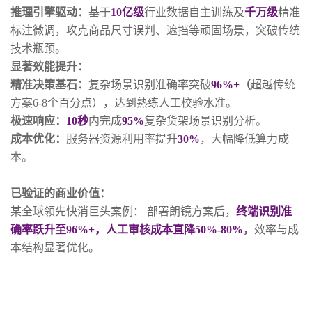
推理引擎驱动：
基于
10亿级
行业数据自主训练及
千万级
精准
标注微调，攻克商品尺寸误判、遮挡等顽固场景，突破传统
技术瓶颈。
显著效能提升：
精准决策基石：
复杂场景识别准确率突破
96%+
（
超越传统
方案6-8个百分点），达到熟练人工校验水准。
极速响应：
10秒
内完成
95%
复杂货架场景识别分析。
成本优化：
服务器资源利用率提升
30%
，大幅降低算力成
本。
已验证的商业价值：
某全球领先快消巨头案例： 部署朗镜方案后，
终端识别准
确率跃升至96%+，人工审核成本直降50%-80%
，
效率与成
本结构显著优化。