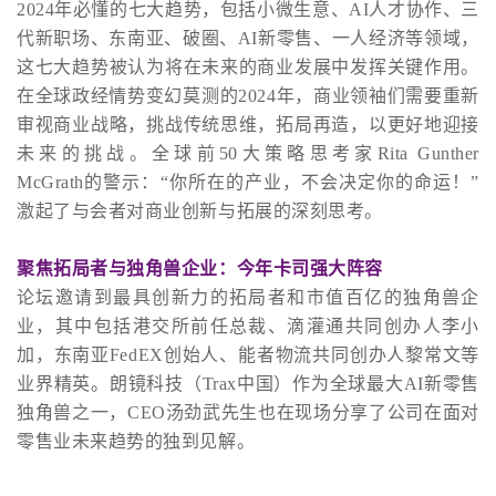
2024年必懂的七大趋势，包括小微生意、AI人才协作、三
代新职场、东南亚、破圈、AI新零售、一人经济等领域，
这七大趋势被认为将在未来的商业发展中发挥关键作用。
在全球政经情势变幻莫测的2024年，商业领袖们需要重新
审视商业战略，挑战传统思维，拓局再造，以更好地迎接
未来的挑战。全球前50大策略思考家Rita Gunther
McGrath的警示：“你所在的产业，不会决定你的命运！”
激起了与会者对商业创新与拓展的深刻思考。
聚焦拓局者与独角兽企业：今年卡司强大阵容
论坛邀请到最具创新力的拓局者和市值百亿的独角兽企
业，其中包括港交所前任总裁、滴灌通共同创办人李小
加，东南亚FedEX创始人、能者物流共同创办人黎常文等
业界精英。朗镜科技（Trax中国）作为全球最大AI新零售
独角兽之一，CEO汤劲武先生也在现场分享了公司在面对
零售业未来趋势的独到见解。