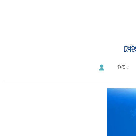
朗
作者：