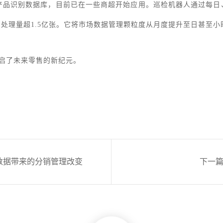
超20万SKU产品识别数据库，目前已在一些商超开始应用。巡检机器人通
处理量超1.5亿张。它将市场数据管理颗粒度从月度提升至日甚至小
也开启了未来零售的新纪元。
数据带来的分销管理改变
下一篇