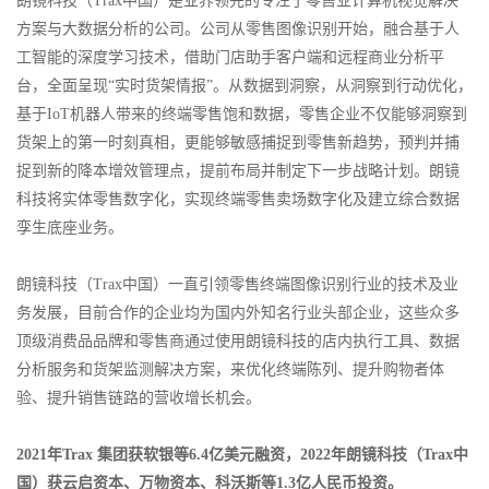
朗镜科技（
Trax中国）是业界领先的专注于零售业计算机视觉解决
方案与大数据分析的公司。公司从零售图像识别开始，融合基于人
工智能的深度学习技术，借助门店助手客户端和远程商业分析平
台，全面呈现“实时货架情报”。从数据到洞察，从洞察到行动优化，
基于IoT机器人带来的终端零售饱和数据，零售企业不仅能够洞察到
货架上的第一时刻真相，更能够敏感捕捉到零售新趋势，预判并捕
捉到新的降本增效管理点，提前布局并制定下一步战略计划。朗镜
科技将实体零售数字化，实现终端零售卖场数字化及建立综合数据
孪生底座业务。
朗镜科技（
Trax中国）
一直引领零售终端图像识别行业的技术及业
务发展，目前合作的企业均为国内外知名行业头部企业，这些众多
顶级消费品品牌和零售商通过使用朗镜科技的店内执行工具、数据
分析服务和货架监测解决方案，来优化终端陈列、提升购物者体
验、提升销售链路的营收增长机会。
2021年Trax 集团获软银等6.4亿美元融资，2022年朗镜科技（Trax中
国）获云启资本、万物资本、科沃斯等1.3亿人民币投资。