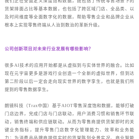
我们正在全面定义深度饱和数据，既包括了传统零售场景下的
货架排面占比等基本数据，也包括了跨区域门店、全品类、以
及时间维度等全面数字化的数据，帮助零售企业和品牌企业从
根本上实现零售终端从人治到数治的革新升级。
公司创新项目对未来行业发展有哪些影响？
很多
AI技术的应用开始都是从虚拟到与实体世界的融合。比如
现在元宇宙更多是游戏行业创造一个全新的虚拟世界，但到达
第二阶段以后一定会走向现实世界的数字孪生，也就是我们所
提到的零售数据孪生。
朗镜科技（
Trax中国）基于AIOT零售深度饱和数据，能够打破
门店边界，完成门店与门店联动，用户消费习惯和销售环节联
动，销售终端和供应链联动。从而为零售商提供货架即时的关
键业务指标，提升零售门店数字化管理能力、效率和业务能
力；为消费品品牌商提供实时的货架陈列全景实况、商业智能